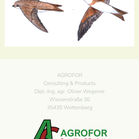
AGROFOR
Consulting & Products
Dipl.-Ing. agr. Oliver Wegener
Wiesenstraße 36
35435 Wettenberg