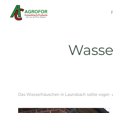
Zum Hauptinhalt springen
Wasse
Das Wasserhäuschen in Launsbach sollte vogel- 