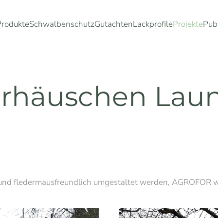
Produkte
Schwalbenschutz
Gutachten
Lackprofile
Projekte
Pub
rhäuschen Lau
und fledermausfreundlich umgestaltet werden, AGROFOR wi