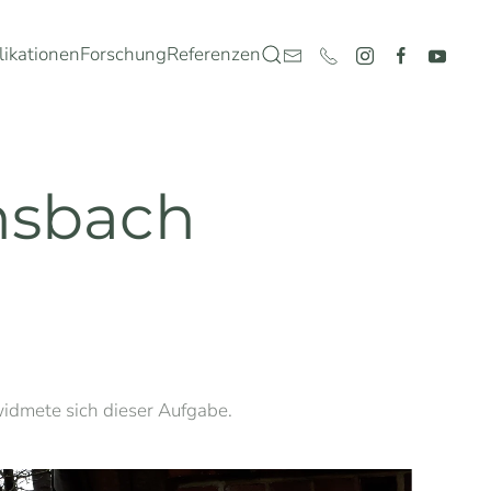
likationen
Forschung
Referenzen
nsbach
dmete sich dieser Aufgabe.