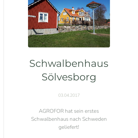
Schwalbenhaus
Sölvesborg
03.04.2017
AGROFOR hat sein erstes
Schwalbenhaus nach Schweden
geliefert!